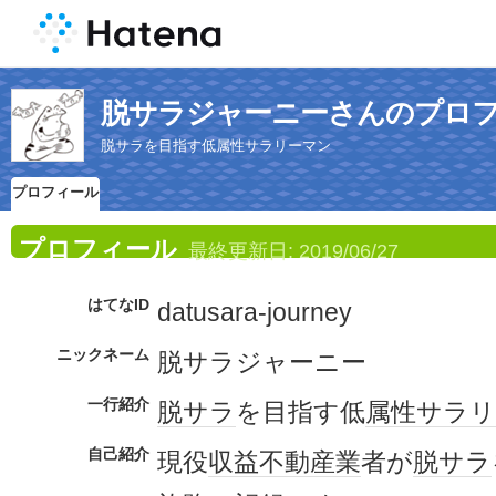
脱サラジャーニーさんのプロ
脱サラを目指す低属性サラリーマン
プロフィール
プロフィール
最終更新日:
2019/06/27
はてなID
datusara-journey
ニックネーム
脱サラジャーニー
一行紹介
脱サラ
を目指す低
属性
サラリ
自己紹介
現役
収益
不動産業
者が
脱サラ