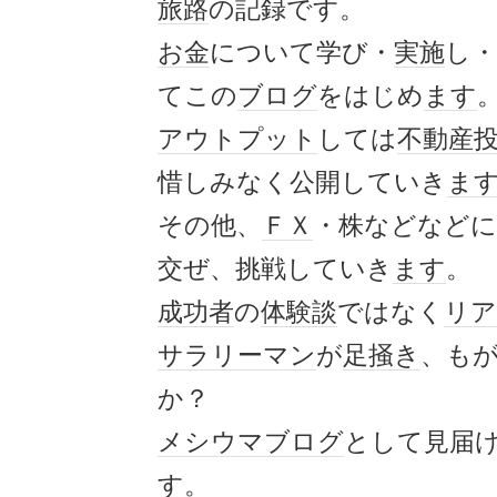
旅路
の記録です。
お金
について学び・
実施
し・
てこの
ブログ
をはじめ
ます
アウトプット
しては
不動産
惜しみなく公開していき
ま
その他、
ＦＸ
・株などなどに
交ぜ、挑戦していき
ます
。
成功者
の
体験談
ではなく
リア
サラリーマン
が
足掻き
、も
か？
メシウマ
ブログ
として見届
す。