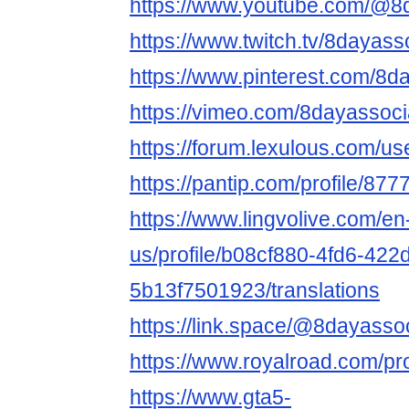
https://www.youtube.com/@8
https://www.twitch.tv/8dayass
https://www.pinterest.com/8d
https://vimeo.com/8dayassoci
https://forum.lexulous.com/u
https://pantip.com/profile/87
https://www.lingvolive.com/en
us/profile/b08cf880-4fd6-422
5b13f7501923/translations
https://link.space/@8dayasso
https://www.royalroad.com/pr
https://www.gta5-