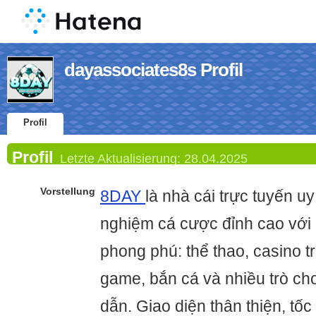
dayassociates8s Profil
Profil
Profil
Letzte Aktualisierung:
28.04.2025
Vorstellung
8DAY
là nhà cái trực tuyến uy
nghiệm cá cược đỉnh cao với 
phong phú: thể thao, casino tr
game, bắn cá và nhiều trò ch
dẫn. Giao diện thân thiện, tố