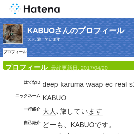
KABUOさんのプロフィール
大人､旅しています
プロフィール
プロフィール
最終更新日:
2017/04/20
はてなID
deep-karuma-waap-ec-real-s
ニックネーム
KABUO
一行紹介
大人
､旅してい
ます
自己紹介
どーも、KABUOです。