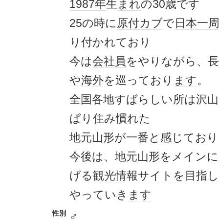
1987年
生
まれ
の30歳です
25の時に
原付
カブ
で
日本一
り付かれており
今は
会社員
をやりながら、長
や
海外
を巡っており
ます
。
全国各地すばらしい所は沢山
ぱり住み慣れた
地元
山形
が一番と感じており
今後は、
地元
山形
をメインに
げる
観光
情報
サイト
を目指
やっていき
ます
性別
♂