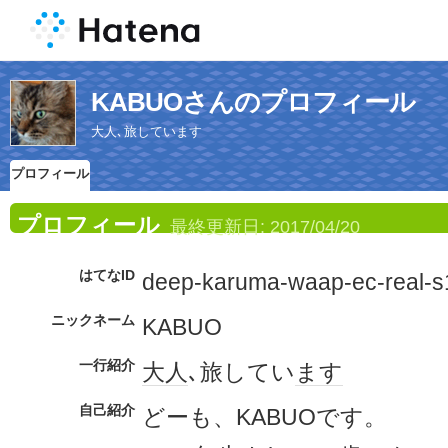
KABUOさんのプロフィール
大人､旅しています
プロフィール
プロフィール
最終更新日:
2017/04/20
はてなID
deep-karuma-waap-ec-real-s
ニックネーム
KABUO
一行紹介
大人
､旅してい
ます
自己紹介
どーも、KABUOです。