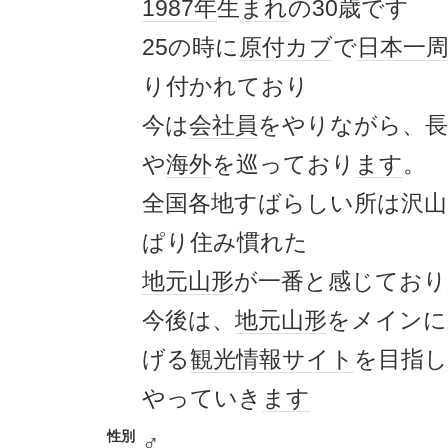
1987年
生
まれ
の30歳です
25の時に
原付
カブ
で
日本一
り付かれており
今は
会社員
をやりながら、長
や
海外
を巡っており
ます
。
全国各地すばらしい所は沢山
ぱり住み慣れた
地元
山形
が一番と感じており
今後は、
地元
山形
をメインに
げる
観光
情報
サイト
を目指
やっていき
ます
性別
♂