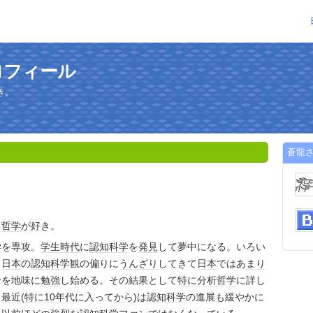
ロフィール
き。
蒼龍
と
哲学
が好き。
学
を専攻。
学生時代
に
認知科学
を
発見
して夢中になる。いろい
、
日本
の
認知科学
観の偏りに
うんざり
してきて
日本
ではあ
まり
分を地味に
勉強
し始める。その結果として
特に
分析哲学
に詳し
、
最近
(
特に
10年代
に入って
から
)は
認知科学
の進展も緩やかに