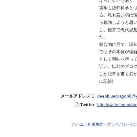
なったせいもあり
哲学
も
認知科学
と
る。私も
若い
頃は
ら
勉強
しようと思
し、他方で
現代思
た。
総合
的に見て、
認
ではその
本質
が理
として興味を持っ
近い。以前の
ブロ
しか
記事を書く気
に
記述
)
メールアドレス 1
deepbluedragon0@y
Twitter
http://twitter.com/d
ホーム
-
利用規約
-
プライバシーポ