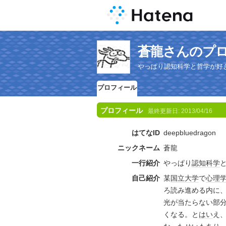
蒼龍さんのプ
やっぱり認知科学と哲学が好
プロフィール
プロフィール
最終更新日:
2013/04/16
はてなID
deepbluedragon
ニックネーム
蒼龍
一行紹介
やっぱり
認知科学
自己紹介
某
国立大学
で
心理
ろ読み進める内に
光が当たらない部
くなる。と
はい
え