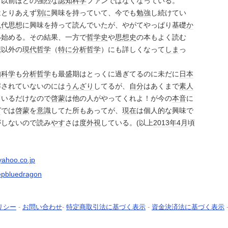
、以前ほどの強烈な
認知科学
ファンではなくなっている。
はとりあえず
別に
興味を持っていて、今でも
勉強
し続けてい
現代思想
に興味を持って読んでいたが、やがてやっぱり基礎
か
い始める。その結果、一方で
哲学史
や
思想史
の本もよく読む
想
以外の
現代
哲学
（
特に
分析哲学
）にも詳しくなって
しま
っ
知科学
も
分析哲学
も最盛期はとっくに過ぎてるのに未だに
日本
解されていないのには
うんざり
してるが、
自分
はあくまで
素人
ているだけなので
啓蒙
は他の人がやってくれよ！が今の
本音
に
グ
では
啓蒙
を
意識
してた所もあってが、
現在
は個人的な興味で
がしないので読み
やす
さは
度外視
している。(以上
2013年
4月
頃
ahoo.co.jp
eepbluedragon
リシー
-
お問い合わせ
-
特定商取引法に基づく表示
-
資金決済法に基づく表示