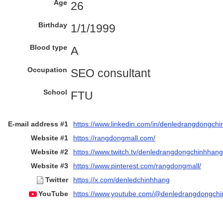
Age
26
Birthday
1/1/1999
Blood type
A
Occupation
SEO consultant
School
FTU
E-mail address #1
https://www.linkedin.com/in/denledrangdongch
Website #1
https://rangdongmall.com/
Website #2
https://www.twitch.tv/denledrangdongchinhhang
Website #3
https://www.pinterest.com/rangdongmall/
Twitter
https://x.com/denledchinhhang
YouTube
https://www.youtube.com/@denledrangdongch