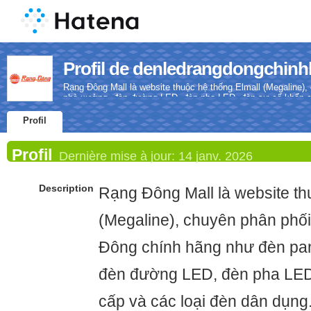
Profil de denledrangdongchin
Rạng Đông Mall là website thuộc hệ thống Elmall (Megaline
nhà xưởng, đèn đường LED, đèn pha LED, đèn sự cố khẩn cấ
Profil
Profil
Dernière mise à jour:
14 janv. 2026
Description
Rạng Đông Mall là website th
(Megaline), chuyên phân phố
Đông chính hãng như đèn pan
đèn đường LED, đèn pha LED
cấp và các loại đèn dân dụng