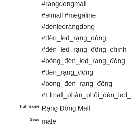
#rangdongmall
#elmall #megaline
#denledrangdong
#đèn_led_rạng_đông
#đèn_led_rạng_đông_chính
#bóng_đèn_led_rạng_đông
#đèn_rạng_đông
#bóng_đèn_rạng_đông
#Elmall_phân_phối_đèn_led
Full name
Rạng Đông Mall
Sexe
male