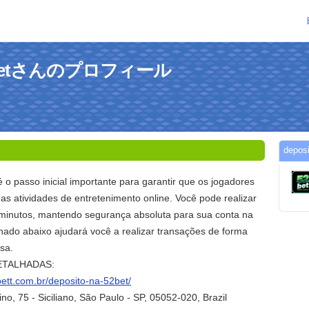
a52betさんのプロフィール
dep
 o passo inicial importante para garantir que os jogadores
as atividades de entretenimento online. Você pode realizar
minutos, mantendo segurança absoluta para sua conta na
lhado abaixo ajudará você a realizar transações de forma
sa.
TALHADAS:
bett.com.br/deposito-na-52bet/
ino, 75 - Siciliano, São Paulo - SP, 05052-020, Brazil