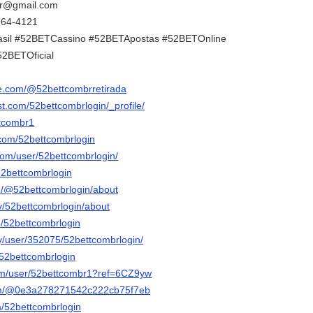
br@gmail.com
964-4121
sil #52BETCassino #52BETApostas #52BETOnline
2BETOficial
be.com/@52bettcombrretirada
st.com/52bettcombrlogin/_profile/
ttcombr1
.com/52bettcombrlogin
com/user/52bettcombrlogin/
52bettcombrlogin
m/@52bettcombrlogin/about
tv/52bettcombrlogin/about
p/52bettcombrlogin
ty/user/352075/52bettcombrlogin/
/52bettcombrlogin
com/user/52bettcombr1?ref=6CZ9yw
com/@0e3a278271542c222cb75f7eb
m/52bettcombrlogin