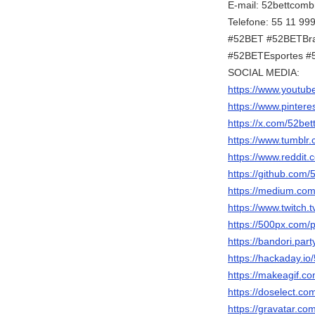
E-mail: 52bettcom
Telefone: 55 11 99
#52BET #52BETBra
#52BETEsportes #5
SOCIAL MEDIA:
https://www.youtu
https://www.pintere
https://x.com/52be
https://www.tumblr
https://www.reddit.
https://github.com/
https://medium.co
https://www.twitch.
https://500px.com/
https://bandori.par
https://hackaday.io
https://makeagif.
https://doselect.
https://gravatar.co