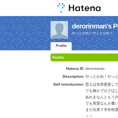
derorinman's Pr
やっとかめ！やっとかめ！
Profile
Profile
Hatena ID
derorinman
Description
やっと
かめ！
やっ
Self introduction
思えば全然
更新
し
でも確か
ブログ
は
あれまなんともう2
でも実質なんか書い
まだ出来て半年程
＞＜