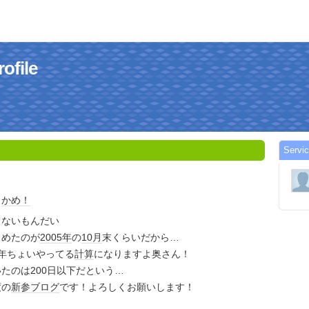
ofile
Servi
と
かめ！
てないもんだい
じめたのが
2005年
の
10月
末くらいだから…
年ちょいやってる
計算
になりますよ奥さん！
たのは200日以下だという…
度の
新参
ブログ
です！よろしくお願いします！