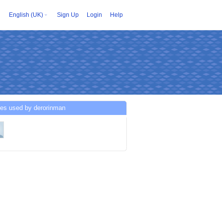
English (UK)
Sign Up
Login
Help
ces used by derorinman