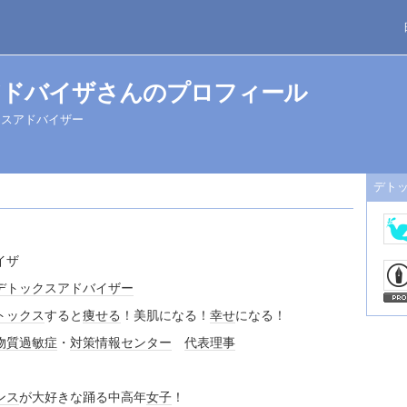
アドバイザさんのプロフィール
クスアドバイザー
デト
イザ
デトックス
アドバイザー
トックス
すると
痩せる
！美肌になる！
幸せ
になる！
物質過敏症
・
対策
情報センター
代表理事
ンス
が大好きな踊る中高年
女子
！