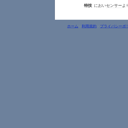
特技
におい
センサー
よ
ホーム
-
利用規約
-
プライバシーポ