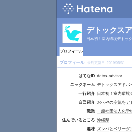
デトックス
日本初！室内環境デトッ
プロフィール
プロフィール
最終更新日:
2019/05/31
はてなID
detox-advisor
ニックネーム
デトックスアドバ
一行紹介
日本
初！室内
環境
自己紹介
おへやの
空気
を
デ
職業
一般社団法人
化学
住んでいるところ
沖縄県
趣味
ズンバ
と
ベリーダ