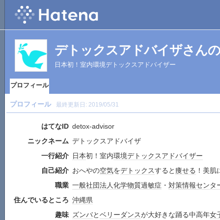
デトックスアドバイザさん
日本初！室内環境デトックスアドバイザー
プロフィール
プロフィール
最終更新日:
2019/05/31
はてなID
detox-advisor
ニックネーム
デトックスアドバイザ
一行紹介
日本
初！室内
環境
デトックス
アドバイザー
自己紹介
おへやの
空気
を
デトックス
すると
痩せる
！美肌
職業
一般社団法人
化学物質過敏症
・
対策
情報センタ
住んでいるところ
沖縄県
趣味
ズンバ
と
ベリーダンス
が大好きな踊る中高年
女