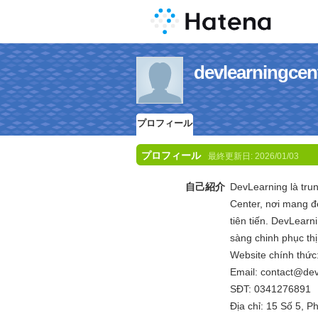
devlearning
プロフィール
プロフィール
最終更新日:
2026/01/03
自己紹介
DevLearning là tru
Center, nơi mang đế
tiên tiến. DevLear
sàng chinh phục thị
Website chính thức
Email: contact@dev
SĐT: 0341276891
Địa chỉ: 15 Số 5, 