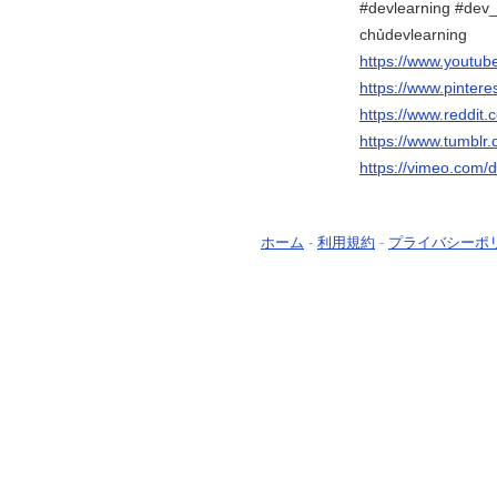
#devlearning #dev_
chủdevlearning
https://www.youtub
https://www.pintere
https://www.reddit.
https://www.tumblr.
https://vimeo.com/d
ホーム
-
利用規約
-
プライバシーポ