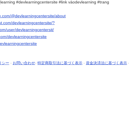
learning #devlearningcentersite #link vàodevlearning #trang
e.com/@devlearningcentersite/about
st.com/devlearningcentersite/?
com/user/devlearningcentersit/
com/devlearningcentersite
evlearningcentersite
リシー
-
お問い合わせ
-
特定商取引法に基づく表示
-
資金決済法に基づく表示