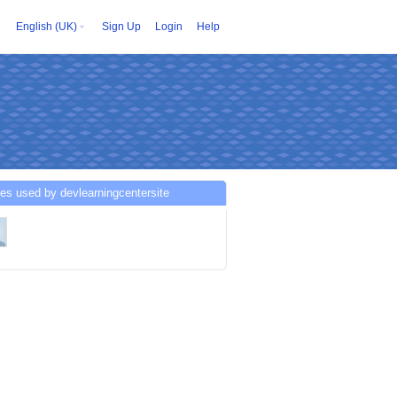
English (UK)
Sign Up
Login
Help
es used by devlearningcentersite