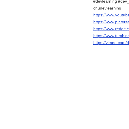
#devlearning #dev_
chủdevlearning
https://www.youtub
https://www.pintere
https://www.reddit.
https://www.tumblr.
https://vimeo.com/d