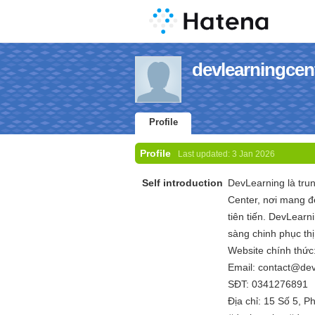
devlearningcent
Profile
Profile
Last updated:
3 Jan 2026
Self introduction
DevLearning là tru
Center, nơi mang đế
tiên tiến. DevLear
sàng chinh phục thị
Website chính thức
Email: contact@dev
SĐT: 0341276891
Địa chỉ: 15 Số 5, 