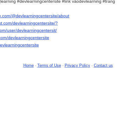
learning #devlearningcentersite #link vàodevlearning #trang
e.com/@devlearningcentersite/about
st.com/devlearningcentersite/?
com/user/devlearningcentersit/
com/devlearningcentersite
evlearningcentersite
Home
-
Terms of Use
-
Privacy Policy
-
Contact us