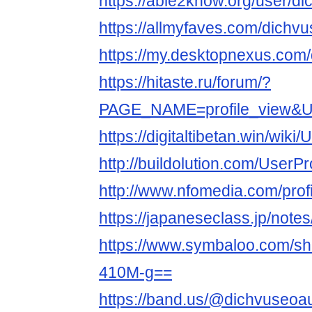
https://able2know.org/user/di
https://allmyfaves.com/dichvu
https://my.desktopnexus.com/
https://hitaste.ru/forum/?
PAGE_NAME=profile_view&
https://digitaltibetan.win/wik
http://buildolution.com/UserP
http://www.nfomedia.com/prof
https://japaneseclass.jp/not
https://www.symbaloo.com/
410M-g==
https://band.us/@dichvuseoau