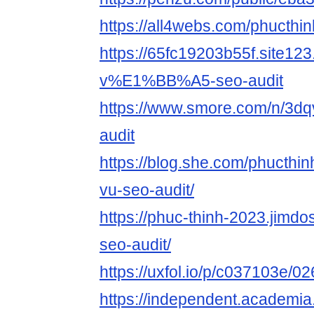
https://all4webs.com/phucth
https://65fc19203b55f.site
v%E1%BB%A5-seo-audit
https://www.smore.com/n/3dq
audit
https://blog.she.com/phucthi
vu-seo-audit/
https://phuc-thinh-2023.jimdo
seo-audit/
https://uxfol.io/p/c037103e/0
https://independent.acad