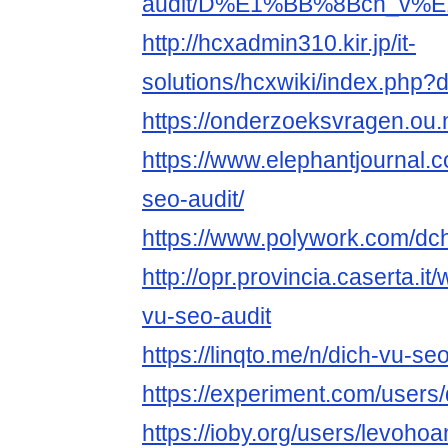
audit/D%E1%BB%8Bch_v%E
http://hcxadmin310.kir.jp/it-
solutions/hcxwiki/index.php?
https://onderzoeksvragen.ou.
https://www.elephantjournal.c
seo-audit/
https://www.polywork.com/dc
http://opr.provincia.caserta.i
vu-seo-audit
https://linqto.me/n/dich-vu-se
https://experiment.com/users
https://ioby.org/users/levo