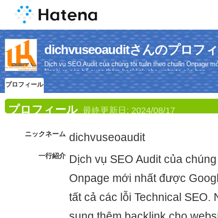
dichvuseoauditさんのプロフ
Dịch vụ SEO Audit của chúng tôi tuân theo chuẩn Onpage mới
Ngoài ra còn bổ sung thêm backlink cho website của bạn.
プロフィール
プロフィール
最終更新日:
2024/08/17
ニックネーム
dichvuseoaudit
一行紹介
Dịch vụ SEO Audit của chúng 
Onpage mới nhất được Google
tất cả các lỗi Technical SEO.
sung thêm backlink cho websi