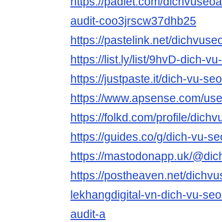
https://padlet.com/dichvuseoa
audit-coo3jrscw37dhb25
https://pastelink.net/dichvuse
https://list.ly/list/9hvD-dich-v
https://justpaste.it/dich-vu-se
https://www.apsense.com/use
https://folkd.com/profile/dich
https://guides.co/g/dich-vu-s
https://mastodonapp.uk/@dic
https://postheaven.net/dichvu
lekhangdigital-vn-dich-vu-seo
audit-a