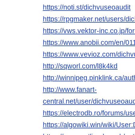
https://noti.st/dichvuseoaudit
https://rpgmaker.net/users/di
https://vws.vektor-inc.co.jp/
https://www.anobii.com/en/01
https://www.vevioz.com/dichv
http://sqworl.com/l8k4kd
http://winnipeg.pinklink.ca/au
http://www.fanart-
central.net/user/dichvuseoaudi
https://electrodb.ro/forums/u
https://algowiki.win/wiki/User