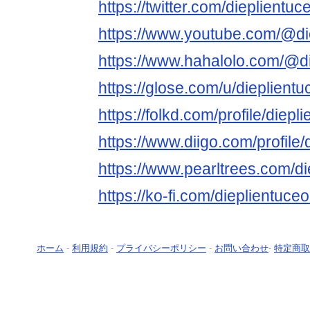
https://twitter.com/dieplientuc
https://www.youtube.com/@di
https://www.hahalolo.com/@d
https://glose.com/u/dieplient
https://folkd.com/profile/diep
https://www.diigo.com/profile/
https://www.pearltrees.com/
https://ko-fi.com/dieplientuc
ホーム
-
利用規約
-
プライバシーポリシー
-
お問い合わせ
-
特定商取