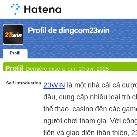
Profil de dingcom23win
Profil
Profil
Dernière mise à jour:
10 avr. 2025
Self introduction
23WIN
là một nhà cái cá cượ
đầu, cung cấp nhiều loại trò 
thể thao, casino đến các game 
người chơi tham gia. Với côn
tiến và giao diện thân thiện