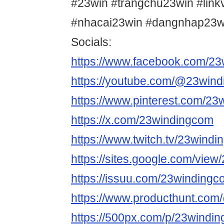
#23win #trangchu23win #lin
#nhacai23win #dangnhap23w
Socials:
https://www.facebook.com/23
https://youtube.com/@23win
https://www.pinterest.com/23
https://x.com/23windingcom
https://www.twitch.tv/23wind
https://sites.google.com/vie
https://issuu.com/23winding
https://www.producthunt.co
https://500px.com/p/23windi