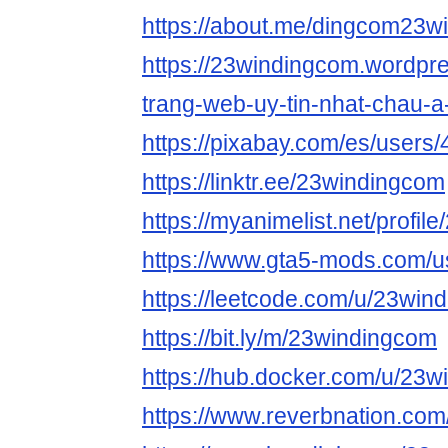
https://about.me/dingcom23w
https://23windingcom.wordpr
trang-web-uy-tin-nhat-chau-
https://pixabay.com/es/users
https://linktr.ee/23windingcom
https://myanimelist.net/profi
https://www.gta5-mods.com/
https://leetcode.com/u/23win
https://bit.ly/m/23windingcom
https://hub.docker.com/u/23
https://www.reverbnation.com