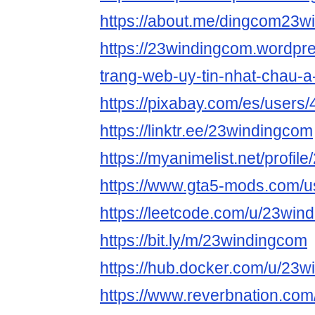
https://about.me/dingcom23w
https://23windingcom.wordpr
trang-web-uy-tin-nhat-chau-
https://pixabay.com/es/users
https://linktr.ee/23windingcom
https://myanimelist.net/profi
https://www.gta5-mods.com/
https://leetcode.com/u/23win
https://bit.ly/m/23windingcom
https://hub.docker.com/u/23
https://www.reverbnation.com