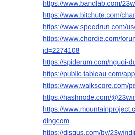
https://www.bandlab.com/23
https://www.bitchute.com/c
https://www.speedrun.com/u
https://www.chordie.com/forum
id=2274108
https://spiderum.com/nguoi-
https://public.tableau.com/ap
https://www.walkscore.com/
https://hashnode.com/@23wi
https://www.mountainproject
dingcom
https://disqus.com/by/23wind