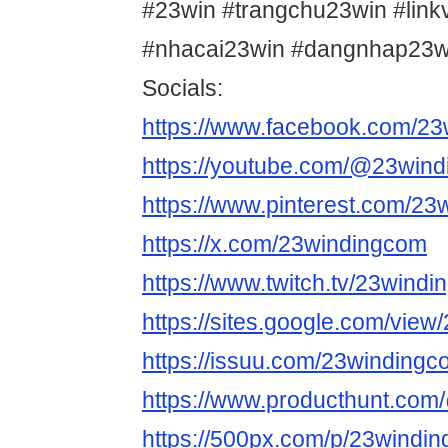
#23win #trangchu23win #lin
#nhacai23win #dangnhap23w
Socials:
https://www.facebook.com/23
https://youtube.com/@23win
https://www.pinterest.com/23
https://x.com/23windingcom
https://www.twitch.tv/23wind
https://sites.google.com/vie
https://issuu.com/23winding
https://www.producthunt.co
https://500px.com/p/23windi