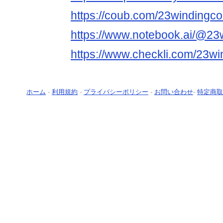
https://coub.com/23windingc
https://www.notebook.ai/@2
https://www.checkli.com/23w
ホーム
-
利用規約
-
プライバシーポリシー
-
お問い合わせ
-
特定商取