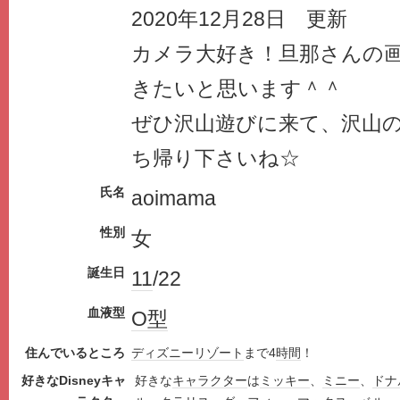
2020年12月28日 更新
カメラ大好き！旦那さんの
きたいと思います＾＾
ぜひ沢山遊びに来て、沢山
ち帰り下さいね☆
氏名
aoimama
性別
女
誕生日
11
/22
血液型
O型
住んでいるところ
ディズニー
リゾート
まで4
時間
！
好きなDisneyキャ
好きな
キャラクター
は
ミッキー
、
ミニー
、
ドナ