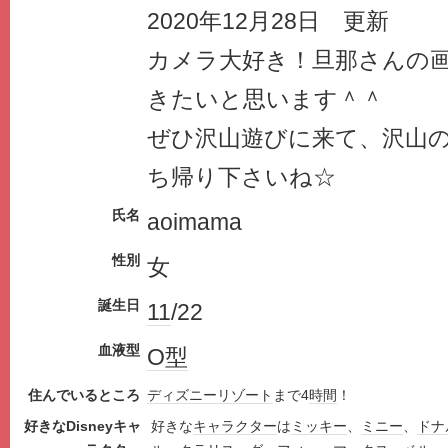
2020年12月28日 更新
カメラ大好き！旦那さんの
きたいと思います＾＾
ぜひ沢山遊びに来て、沢山
ち帰り下さいね☆
氏名
aoimama
性別
女
誕生日
11
/22
血液型
O型
住んでいるところ
ディズニー
リゾート
まで4
時間
！
好きなDisneyキャ
好きな
キャラクター
は
ミッキー
、
ミニー
、
ドナ