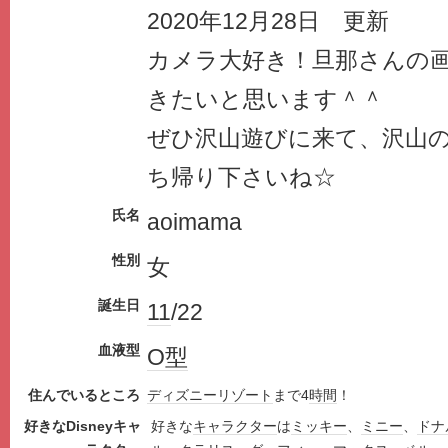
2020年12月28日 更新
カメラ大好き！旦那さんの
きたいと思います＾＾
ぜひ沢山遊びに来て、沢山
ち帰り下さいね☆
氏名
aoimama
性別
女
誕生日
11
/22
血液型
O型
住んでいるところ
ディズニー
リゾート
まで4
時間
！
好きなDisneyキャ
好きな
キャラクター
は
ミッキー
、
ミニー
、
ドナ