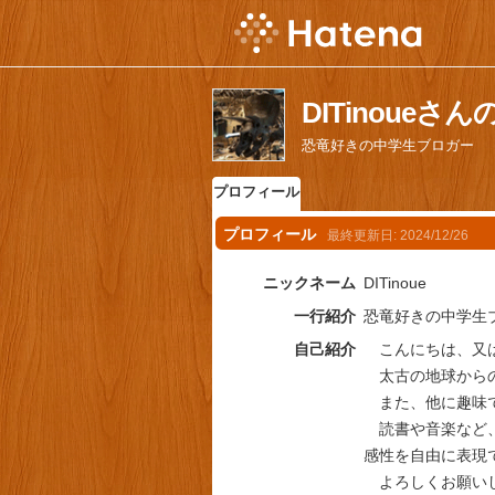
DITinoue
恐竜好きの中学生ブロガー
プロフィール
プロフィール
最終更新日:
2024/12/26
ニックネーム
DITinoue
一行紹介
恐竜好きの中学生
自己紹介
こんにちは、又は初
太古の地球からの
また、他に趣味で
読書や音楽など、
感性を自由に表現
よろしくお願い