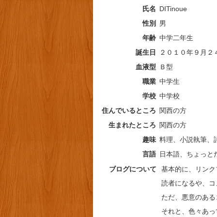
氏名
DITinoue
性別
男
年齢
中学二年生
誕生日
２０１０年９月２
血液型
Ｂ型
職業
中学生
学校
中学校
住んでいるところ
関西の方
生まれたところ
関西の方
趣味
料理、小説執筆、
言語
日本語、ちょっと
ブログについて
基本的に、リンク
読者になるや、コ
ただ、悪意のある
それと、色々あっ