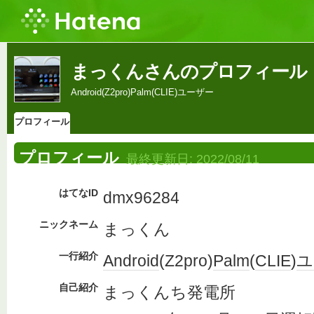
まっくんさんのプロフィール
Android(Z2pro)Palm(CLIE)ユーザー
プロフィール
プロフィール
最終更新日:
2022/08/11
はてなID
dmx96284
ニックネーム
まっくん
一行紹介
Android
(Z2pro)
Palm
(
CLIE
)
ユ
自己紹介
まっくんち発電所