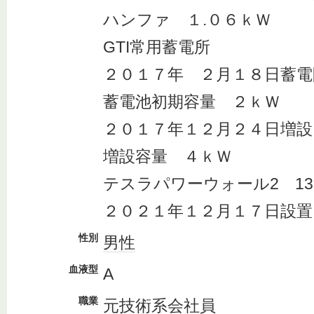
ハンファ １.０６ｋＷ
GTI常用蓄電所
２０１７年 ２月１８日蓄電
蓄電池初期容量 ２ｋＷ
２０１７年１２月２４日増設
増設容量 ４ｋＷ
テスラパワーウォール2 13.
２０２１年１２月１７日設置
性別
男性
血液型
A
職業
元技術系会社員