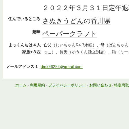
２０２２年３月３１日定年退
住んでいるところ
さぬきうどん
の
香川県
趣味
ペーパークラフト
まっくんちは４人
亡父（じいちゃんR4.7永眠）、母（ばあちゃ
家族+３匹
っこ）、長男（ゆうくん独立別居）、猫（ミー
メールアドレス 1
dmx96284@gmail.com
ホーム
-
利用規約
-
プライバシーポリシー
-
お問い合わせ
-
特定商取