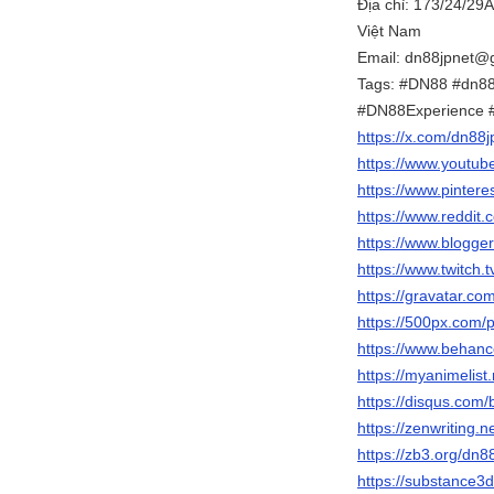
Địa chỉ: 173/24/2
Việt Nam
Email: dn88jpnet@
Tags: #DN88 #dn8
#DN88Experience
https://x.com/dn88j
https://www.youtu
https://www.pintere
https://www.reddit.
https://www.blogg
https://www.twitch.
https://gravatar.co
https://500px.com/
https://www.behanc
https://myanimelist.
https://disqus.com/
https://zenwriting.
https://zb3.org/dn8
https://substance