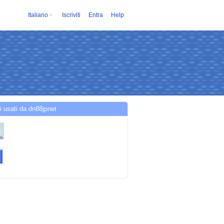
Italiano
Iscriviti
Entra
Help
i usati da dn88jpnet