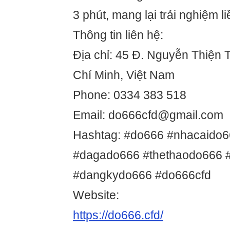
3 phút, mang lại trải nghiệm li
Thông tin liên hệ:
Địa chỉ: 45 Đ. Nguyễn Thiện 
Chí Minh, Việt Nam
Phone: 0334 383 518
Email: do666cfd@gmail.com
Hashtag: #do666 #nhacaido6
#dagado666 #thethaodo666 
#dangkydo666 #do666cfd
Website:
https://do666.cfd/