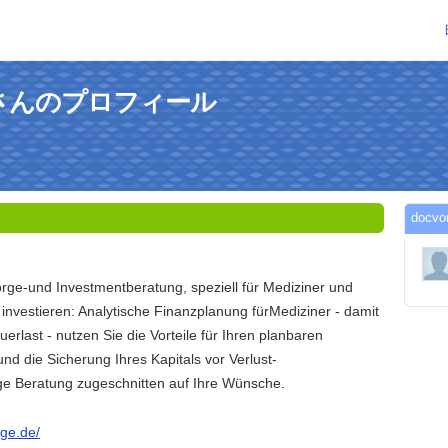
ge2さんのプロフィール
doc
rge-und Investmentberatung, speziell für Mediziner und
investieren: Analytische Finanzplanung fürMediziner - damit
uerlast - nutzen Sie die Vorteile für Ihren planbaren
d die Sicherung Ihres Kapitals vor Verlust-
e Beratung zugeschnitten auf Ihre Wünsche.
rge.de/