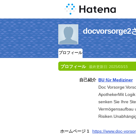
docvorsor
プロフィール
プロフィール
最終更新日:
2025/03/15
自己紹介
BU für Mediziner
Doc Vorsorge:Vorso
ApothekerMit Logik 
senken Sie Ihre Ste
Vermögensaufbau un
Risiken.Unabhängig
ホームページ 1
https://www.doc-vorso