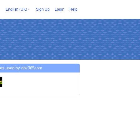
English (UK)
Sign Up
Login
Help
ces used by dok365com