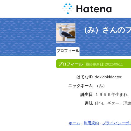
（み）さんの
プロフィール
プロフィール
最終更新日:
2022/09/11
はてなID
dokidokidoctor
ニックネーム
（み）
誕生日
１９５６年生まれ
趣味
俳句、ギター、理
ホーム
-
利用規約
-
プライバシーポ