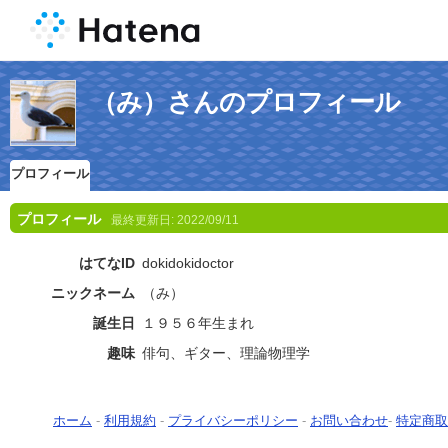
（み）さんのプロフィール
プロフィール
プロフィール
最終更新日:
2022/09/11
はてなID
dokidokidoctor
ニックネーム
（み）
誕生日
１９５６年生まれ
趣味
俳句、ギター、理論物理学
ホーム
-
利用規約
-
プライバシーポリシー
-
お問い合わせ
-
特定商取