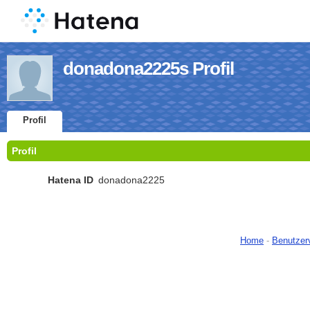
donadona2225s Profil
Profil
Profil
Hatena ID
donadona2225
Home
-
Benutzer