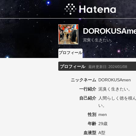
DOROKUSA
泥臭く生きたい。
プロフィール
プロフィール
最終更新日:
2024/01/08
ニックネーム
DOROKUSAmen
一行紹介
泥臭く生きたい。
自己紹介
人間らしく徳を積
い。
性別
men
年齢
29歳
血液型
A型