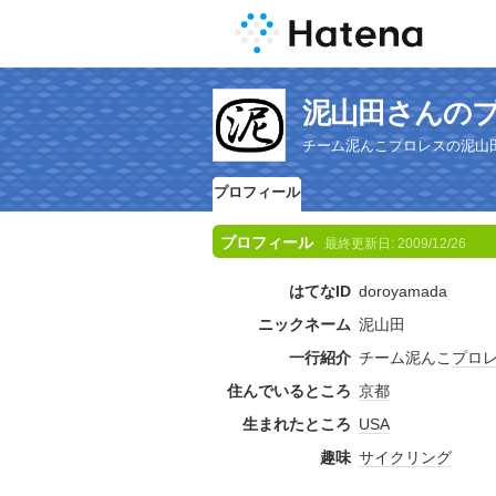
泥山田さんの
チーム泥んこプロレスの泥山
プロフィール
プロフィール
最終更新日:
2009/12/26
はてなID
doroyamada
ニックネーム
泥山田
一行紹介
チーム泥んこ
プロ
住んでいるところ
京都
生まれたところ
USA
趣味
サイクリング