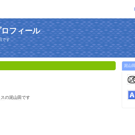
プロフィール
田です
泥山
レス
の泥
山田
です