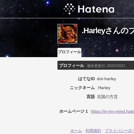
.Harleyさん
プロフィール
プロフィール
最終更新日:
2020/10/21
はてなID
dot-harley
ニックネーム
.Harley
言語
北国の
方言
ホームページ 1
https://in-my-mind.hat
ホーム
-
利用規約
-
プライバシーポ