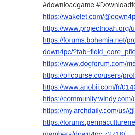
#downloadgame #Downloadfo
https://wakelet.com/@down4
https://www.projectnoah.org
https://forums.bohemia.net/pr
down4pc/?tab=field_core_pfi
https://www.dogforum.com/
https://offcourse.co/users/pro
https://www.anobii.com/fr/014
https://community.windy.com
https://my.archdaily.com/us
https://forums.permaculturen
members/down4pc.72716/