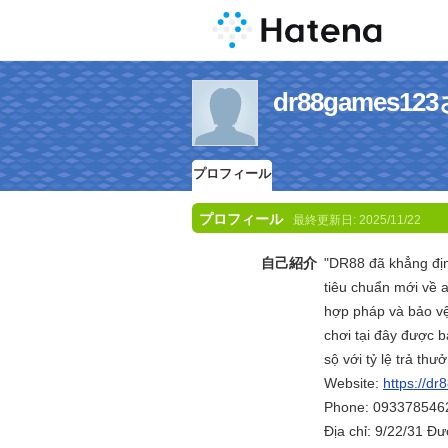
dr88games
プロフィール
プロフィール
最終更新日:
2025/11/22
自己紹介
"DR88 đã khẳng định
tiêu chuẩn mới về 
hợp pháp và bảo vệ 
chơi tại đây được 
sộ với tỷ lệ trả th
Website:
https://dr
Phone: 093378546
Địa chỉ: 9/22/31 Đ