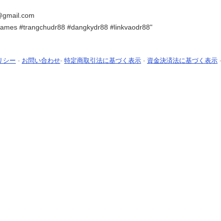
@gmail.com
games #trangchudr88 #dangkydr88 #linkvaodr88"
リシー
-
お問い合わせ
-
特定商取引法に基づく表示
-
資金決済法に基づく表示