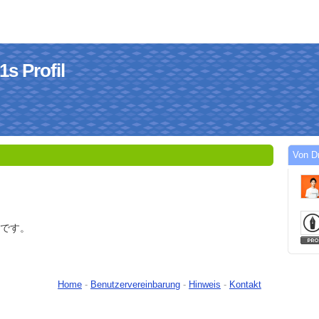
s Profil
Von D
O です。
Home
-
Benutzervereinbarung
-
Hinweis
-
Kontakt