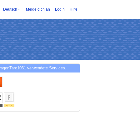
Deutsch
Melde dich an
Login
Hilfe
ragonTaro1031 verwendete Services.