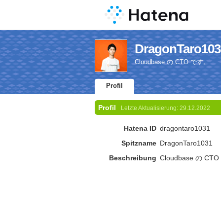
DragonTaro1031
Cloudbase の CTO です。
Profil
Profil
Letzte Aktualisierung:
29.12.2022
Hatena ID
dragontaro1031
Spitzname
DragonTaro1031
Beschreibung
Cloudbase の CT