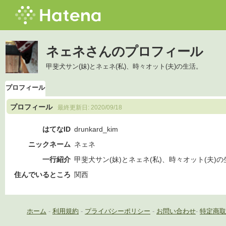
ネェネさんのプロフィール
甲斐犬サン(妹)とネェネ(私)、時々オット(夫)の生活。
プロフィール
プロフィール
最終更新日:
2020/09/18
はてなID
drunkard_kim
ニックネーム
ネェネ
一行紹介
甲斐犬サン(妹)とネェネ(私)、時々オット(夫)
住んでいるところ
関西
ホーム
-
利用規約
-
プライバシーポリシー
-
お問い合わせ
-
特定商取