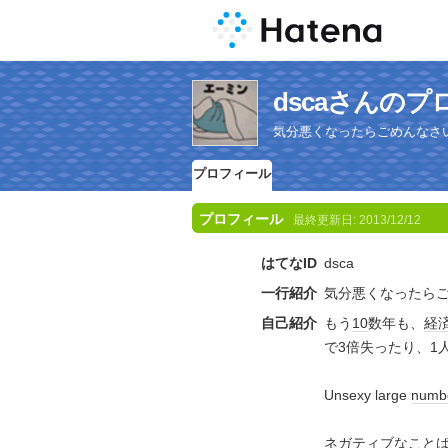
dscaさんの
気分悪くなったらごめんなさい (´・д・｀
プロフィール
プロフィール
最終更新日:
2013/12/12
はてなID
dsca
一行紹介
気分悪くなったらごめ
自己紹介
もう
10
数年も、
経
で3倍失ったり、1
Unsexy large
numb
ネガティブ
なこと