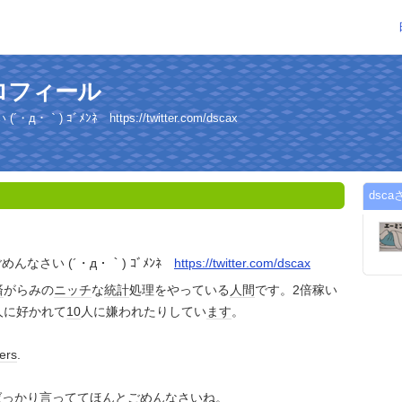
プロフィール
) ｺﾞﾒﾝﾈ https://twitter.com/dscax
dsc
んなさい (´・д・｀) ｺﾞﾒﾝﾈ
https://twitter.com/dscax
済
がらみの
ニッチ
な
統計
処理をやっている
人間
です。2倍稼い
人に好かれて
10
人に嫌われたりしてい
ます
。
ers
.
ばっかり言っててほんとごめんなさ
いね
。