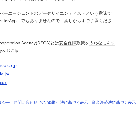
バーエージェント
の
データ
サイエンティスト
という
意味
で
 CenterApp、でもありませんので、
あしからず
ご了承くださ
 Cooperation Agency(DSCA)とは
安全保障
政策を
うわなにをす
gyふじこlp
oo.co.jp
lo.jp/
scax
リシー
-
お問い合わせ
-
特定商取引法に基づく表示
-
資金決済法に基づく表示