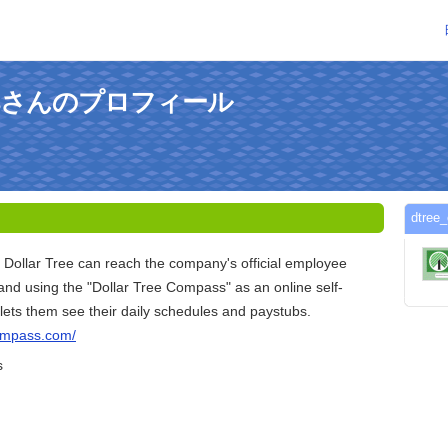
passさんのプロフィール
dtr
 Dollar Tree can reach the company's official employee
and using the "Dollar Tree Compass" as an online self-
s lets them see their daily schedules and paystubs.
compass.com/
s