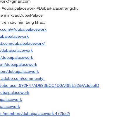
ework@gmail.com
e #dubaipalacework #DubaiPalacetrangchu
e #linkvaoDubaiPalace
 trên các nền tảng khác:
be.com/@dubaipalacework
/dubaipalacework
est.com/dubaipalacework/
p/dubaipalacework
om/dubaipalacework
.com/dubaipalacework
r.com/dubaipalacework
3d.adobe.com/community-
rg.adobe.user:992F47AD693ECC4D0A495E32@AdobeID
/dubaipalacework
baipalacework
ipalacework
.com/members/dubaipalacework.472552/