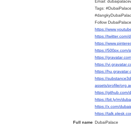
Email: dubaipalac
Tags: #DubaiPalac
#dangkyDubaiPalac
Follow DubaiPalace
https://www.youtu
https://twitter.com
https://www.pinter
https://500px.com/
https://gravatar.c
https://vi.gravatar
https://hu.gravata
https://substance
assets/profile/o
https://github.com
https://bit.ly/m/du
https://x.com/duba
https://talk.plesk
Full name
DubaiPalace