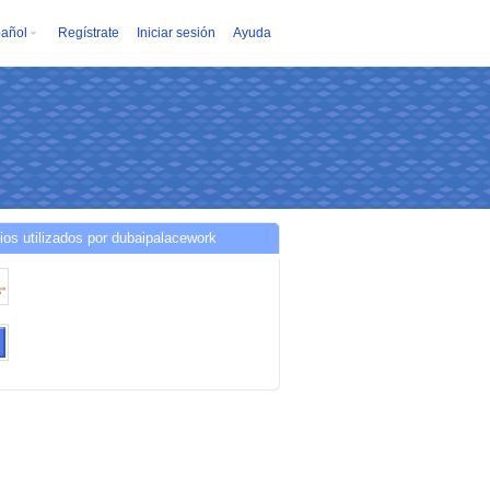
añol
Regístrate
Iniciar sesión
Ayuda
ios utilizados por dubaipalacework