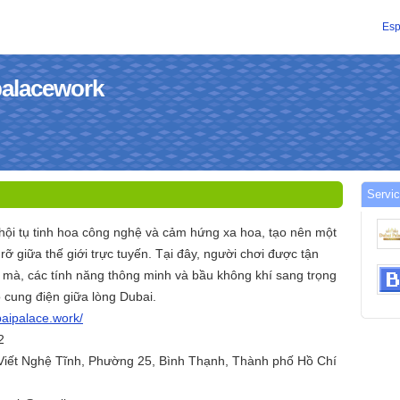
Esp
palacework
Servic
 hội tụ tinh hoa công nghệ và cảm hứng xa hoa, tạo nên một
c rỡ giữa thế giới trực tuyến. Tại đây, người chơi được tận
mà, các tính năng thông minh và bầu không khí sang trọng
cung điện giữa lòng Dubai.
baipalace.work/
2
 Viết Nghệ Tĩnh, Phường 25, Bình Thạnh, Thành phố Hồ Chí