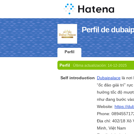
Perfil de dubai
Perfil
Perfil
Última actualización:
14-12-2025
Self introduction
Dubaipalace
là nơi
“ốc đảo giải trí” rự
hưởng tốc độ mượt 
như đang bước vào 
Website:
https://du
Phone: 089455717
Địa chỉ: 402/18 Xô
Minh, Việt Nam