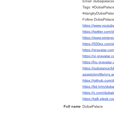
Email: dubaipalac
Tags: #DubaiPalac
#dangkyDubaiPalac
Follow DubaiPalace
https://www.youtu
https://twitter.com
https://www.pinter
https://500px.com/
https://gravatar.c
https://vi.gravatar
https://hu.gravata
https://substance
assets/profile/o
https://github.com
https://bit.ly/m/du
https://x.com/duba
https://talk.plesk
Full name
DubaiPalace