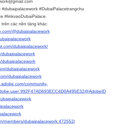
ework@gmail.com
e #dubaipalacework #DubaiPalacetrangchu
e #linkvaoDubaiPalace
 trên các nền tảng khác:
be.com/@dubaipalacework
/dubaipalacework
est.com/dubaipalacework/
p/dubaipalacework
om/dubaipalacework
.com/dubaipalacework
r.com/dubaipalacework
3d.adobe.com/community-
rg.adobe.user:992F47AD693ECC4D0A495E32@AdobeID
/dubaipalacework
baipalacework
ipalacework
.com/members/dubaipalacework.472552/