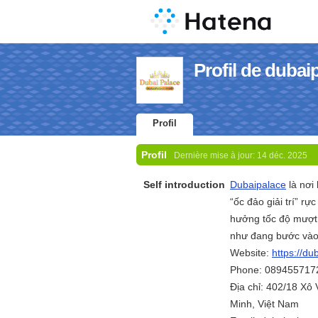
Profil de duba
Profil
Profil
Dernière mise à jour:
14 déc. 2025
Self introduction
Dubaipalace
là nơi
“ốc đảo giải trí” rự
hưởng tốc độ mượt 
như đang bước vào 
Website:
https://du
Phone: 089455717
Địa chỉ: 402/18 Xô
Minh, Việt Nam