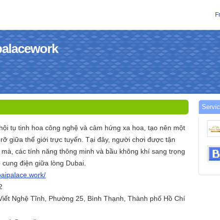
F
ipalacework
Servic
 hội tụ tinh hoa công nghệ và cảm hứng xa hoa, tạo nên một
c rỡ giữa thế giới trực tuyến. Tại đây, người chơi được tận
mà, các tính năng thông minh và bầu không khí sang trọng
cung điện giữa lòng Dubai.
baipalace.work/
2
 Viết Nghệ Tĩnh, Phường 25, Bình Thạnh, Thành phố Hồ Chí