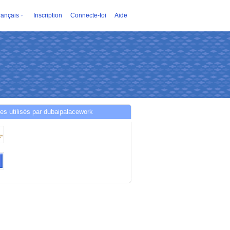
rançais
Inscription
Connecte-toi
Aide
es utilisés par dubaipalacework