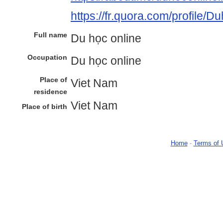
https://fr.quora.com/profile/D
Full name
Du học online
Occupation
Du học online
Place of
Viet Nam
residence
Viet Nam
Place of birth
Home
-
Terms of 