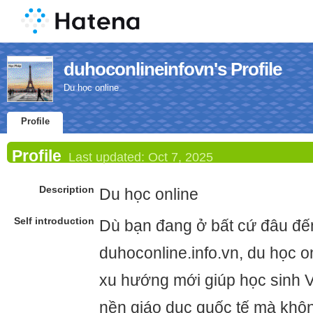
duhoconlineinfovn's Profile
Du học online
Profile
Profile
Last updated:
Oct 7, 2025
Description
Du học online
Self introduction
Dù bạn đang ở bất cứ đâu đế
duhoconline.info.vn, du học o
xu hướng mới giúp học sinh V
nền giáo dục quốc tế mà khôn