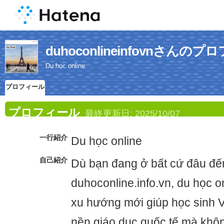
duhoconlineinfovnさんの
Du học online
プロフィール
プロフィール
最終更新日:
2025/10/07
一行紹介
Du học online
自己紹介
Dù bạn đang ở bất cứ đâu đế
duhoconline.info.vn, du học o
xu hướng mới giúp học sinh V
nền giáo dục quốc tế mà khôn