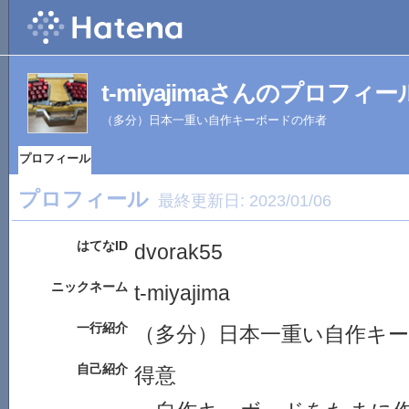
t-miyajimaさんのプロフィー
（多分）日本一重い自作キーボードの作者
プロフィール
プロフィール
最終更新日:
2023/01/06
はてなID
dvorak55
ニックネーム
t-miyajima
一行紹介
（多分）日本一重い自作キ
自己紹介
得意