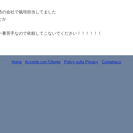
培の会社で栽培担当してました
とか
一番苦手なので依頼してこないでください！！！！！！
Home
-
Accordo con l'Utente
-
Policy sulla Privacy
-
Contattacci