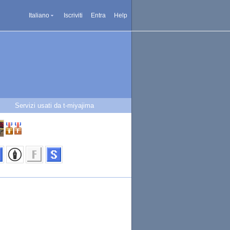
Italiano
Iscriviti
Entra
Help
Servizi usati da t-miyajima