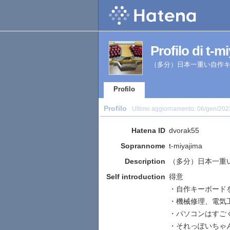
Profilo di t-m
（多分）日本一重い自作
Profilo
Profilo
Ultimo aggiornamento:
06/gen/202
Hatena ID
dvorak55
Soprannome
t-miyajima
Description
（多分）日本一重
Self introduction
得意
・自作キーボード
・機械修理、電気
・パソコンはすご
・それっぽいちゃ