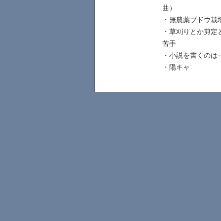
曲）
・無農薬ブドウ栽
・草刈りとか剪定
苦手
・小説を書くのは
・陽キャ