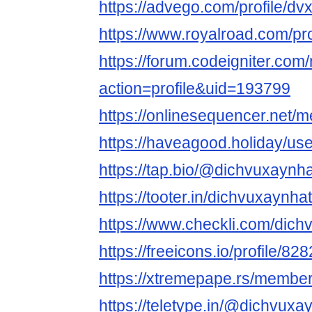
https://advego.com/profile/dv
https://www.royalroad.com/pr
https://forum.codeigniter.co
action=profile&uid=193799
https://onlinesequencer.net
https://haveagood.holiday/us
https://tap.bio/@dichvuxaynh
https://tooter.in/dichvuxaynha
https://www.checkli.com/dich
https://freeicons.io/profile/82
https://xtremepape.rs/membe
https://teletype.in/@dichvuxa