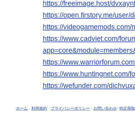
https://freeimage.host/dvxayn
https://open.firstory.me/user
https://videogamemods.com/
https://www.cadviet.com/foru
app=core&module=members&co
https://www.warriorforum.co
https://www.huntingnet.com/
https://wefunder.com/dichvux
ホーム
-
利用規約
-
プライバシーポリシー
-
お問い合わせ
-
特定商取