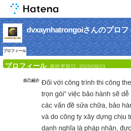
dvxaynhatrongoiさんのプロ
プロフィール
プロフィール
最終更新日:
2025/09/23
自己紹介
Đối với công trình thi công th
trọn gói” việc bảo hành sẽ dễ
các vấn đề sửa chữa, bảo hà
và do công ty xây dựng chịu t
danh nghĩa là pháp nhân, đượ