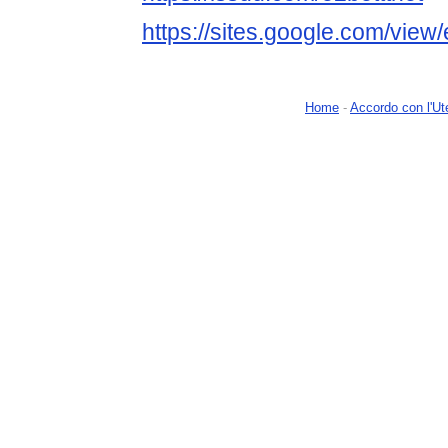
https://sites.google.com/view/
Home
-
Accordo con l'Ut