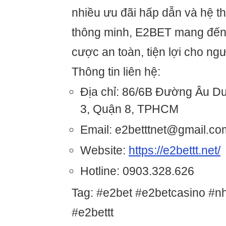
nhiều ưu đãi hấp dẫn và hệ t
thông minh, E2BET mang đến 
cược an toàn, tiện lợi cho ngư
Thông tin liên hệ:
Địa chỉ: 86/6B Đường Âu 
3, Quận 8, TPHCM
Email: e2betttnet@gmail.co
Website:
https://e2bettt.net/
Hotline: 0903.328.626
Tag: #e2bet #e2betcasino #n
#e2bettt