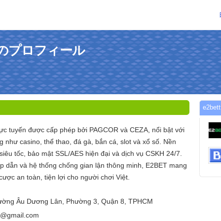
tさんのプロフィール
e2b
trực tuyến được cấp phép bởi PAGCOR và CEZA, nổi bật với
g như casino, thể thao, đá gà, bắn cá, slot và xổ số. Nền
 siêu tốc, bảo mật SSL/AES hiện đại và dịch vụ CSKH 24/7.
ấp dẫn và hệ thống chống gian lận thông minh, E2BET mang
cược an toàn, tiện lợi cho người chơi Việt.
 Đường Âu Dương Lân, Phường 3, Quận 8, TPHCM
et@gmail.com