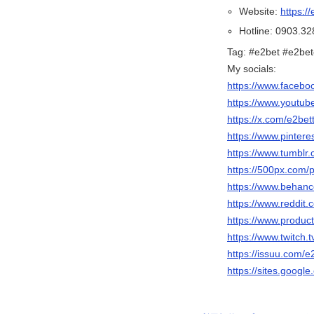
Website:
https://
Hotline: 0903.32
Tag: #e2bet #e2bet
My socials:
https://www.facebo
https://www.youtub
https://x.com/e2bet
https://www.pintere
https://www.tumblr.
https://500px.com/p
https://www.behanc
https://www.reddit.
https://www.produc
https://www.twitch.t
https://issuu.com/e
https://sites.googl