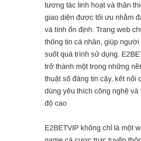
tương tác linh hoạt và thân thi
giao diện được tối ưu nhằm đ
và tính ổn định. Trang web ch
thông tin cá nhân, giúp người
suốt quá trình sử dụng. E2B
trở thành một trong những nền 
thuật số đáng tin cậy, kết nố
dùng yêu thích công nghệ và 
độ cao
E2BETVIP không chỉ là một web
game cá cược trực tuyến thô