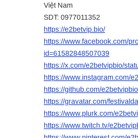
Việt Nam
SDT: 0977011352
https://e2betvip.bio/
https://www.facebook.com/pro
id=61582848507039
https://x.com/e2betvipbio/s
https://www.instagram.com/e2
https://github.com/e2betvipbio
https://gravatar.com/festiva
https://www.plurk.com/e2betv
https://www.twitch.tv/e2betvip
https://www.pinterest.com/e2be