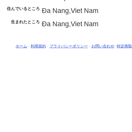
住んでいるところ
Đa Nang,Viet Nam
生まれたところ
Đa Nang,Viet Nam
ホーム
-
利用規約
-
プライバシーポリシー
-
お問い合わせ
-
特定商取