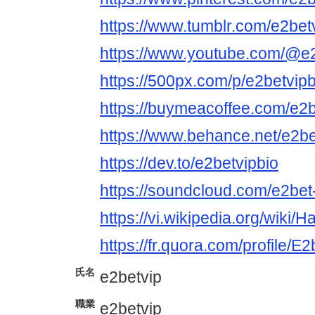
https://www.tumblr.com/e2bet
https://www.youtube.com/@e2
https://500px.com/p/e2betvip
https://buymeacoffee.com/e2
https://www.behance.net/e2be
https://dev.to/e2betvipbio
https://soundcloud.com/e2bet
https://vi.wikipedia.org/wiki/H
https://fr.quora.com/profile/E2
氏名
e2betvip
職業
e2betvip