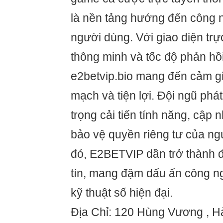
là nền tảng hướng đến công n
người dùng. Với giao diện trự
thông minh và tốc độ phản hồ
e2betvip.bio mang đến cảm gi
mạch và tiện lợi. Đội ngũ phát
trọng cải tiến tính năng, cập
bảo vệ quyền riêng tư của ng
đó, E2BETVIP dần trở thành đị
tín, mang đậm dấu ấn công ng
kỹ thuật số hiện đại.
Địa Chỉ: 120 Hùng Vương , H