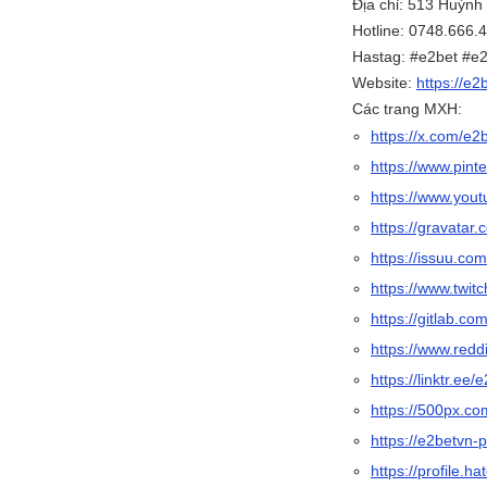
Địa chỉ: 513 Huỳnh
Hotline: 0748.666.
Hastag: #e2bet #e
Website:
https://e2
Các trang MXH:
https://x.com/e2
https://www.pint
https://www.you
https://gravatar
https://issuu.co
https://www.twit
https://gitlab.c
https://www.redd
https://linktr.ee
https://500px.c
https://e2betvn-
https://profile.h