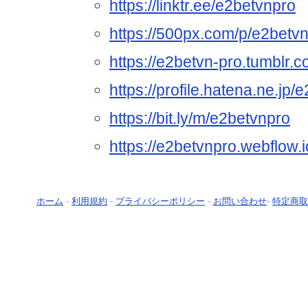
https://linktr.ee/e2betvnpro
https://500px.com/p/e2betv
https://e2betvn-pro.tumblr.c
https://profile.hatena.ne.jp/
https://bit.ly/m/e2betvnpro
https://e2betvnpro.webflow.i
ホーム
-
利用規約
-
プライバシーポリシー
-
お問い合わせ
-
特定商取