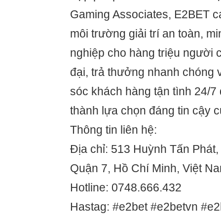
Gaming Associates, E2BET c
môi trường giải trí an toàn, 
nghiệp cho hàng triệu người c
đại, trả thưởng nhanh chóng 
sóc khách hàng tận tình 24/7
thành lựa chọn đáng tin cậy c
Thông tin liên hệ:
Địa chỉ: 513 Huỳnh Tấn Phát
Quận 7, Hồ Chí Minh, Việt N
Hotline: 0748.666.432
Hastag: #e2bet #e2betvn #e2